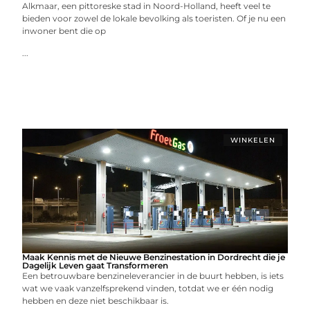
Alkmaar, een pittoreske stad in Noord-Holland, heeft veel te
bieden voor zowel de lokale bevolking als toeristen. Of je nu een
inwoner bent die op
...
WINKELEN
Maak Kennis met de Nieuwe Benzinestation in Dordrecht die je
Dagelijk Leven gaat Transformeren
Een betrouwbare benzineleverancier in de buurt hebben, is iets
wat we vaak vanzelfsprekend vinden, totdat we er één nodig
hebben en deze niet beschikbaar is.