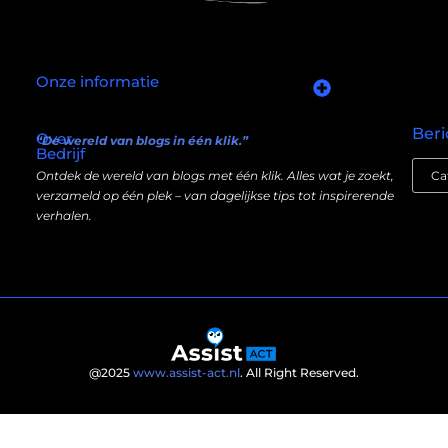
Onze informatie
Goede links inkopen: slim investeren in je online autoriteit
Manieren om geld te verdienen met mijn website: wat écht werkt (en wat niet)
Beri
Over
“De wereld van blogs in één klik.”
Bedrijf
Ontdek de wereld van blogs met één klik. Alles wat je zoekt,
verzameld op één plek – van dagelijkse tips tot inspirerende
verhalen.
@2025
www.assist-act.nl
. All Right Reserved.