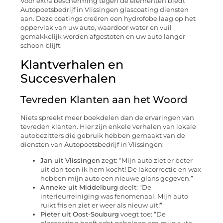
Voor extra bescherming tegen de elementen biedt
Autopoetsbedrijf in Vlissingen glascoating diensten
aan. Deze coatings creëren een hydrofobe laag op het
oppervlak van uw auto, waardoor water en vuil
gemakkelijk worden afgestoten en uw auto langer
schoon blijft.
Klantverhalen en
Succesverhalen
Tevreden Klanten aan het Woord
Niets spreekt meer boekdelen dan de ervaringen van
tevreden klanten. Hier zijn enkele verhalen van lokale
autobezitters die gebruik hebben gemaakt van de
diensten van Autopoetsbedrijf in Vlissingen:
Jan uit Vlissingen
zegt: “Mijn auto ziet er beter
uit dan toen ik hem kocht! De lakcorrectie en wax
hebben mijn auto een nieuwe glans gegeven.”
Anneke uit Middelburg
deelt: “De
interieurreiniging was fenomenaal. Mijn auto
ruikt fris en ziet er weer als nieuw uit!”
Pieter uit Oost-Souburg
voegt toe: “De