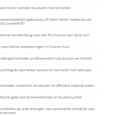
kke muren zonder stucwerk met renovlies
wareontwikkelingsbureau of intern team: welke keuze
 bij uw bedrijf?
tische handleiding voor een fris huis en een fijne tuin
 voor kleine verbeteringen in huis en tuin
o Bergschenhoek: professionele hulp bij pijn en herstel
zichtsgids voor beter wonen en tuinieren het hele jaar
r
nellader installatie als sleutel tot efficiënt zakelijk laden
tische gids voor binnenklimaat en buitenruimte
nistratie op orde brengen: een praktische checklist voor
ernemers