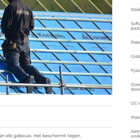
Stra
Soft
past
Prak
Gids
Fysi
Over
doo
DC-s
Prak
Admi
van elk gebouw. Het beschermt tegen
ond