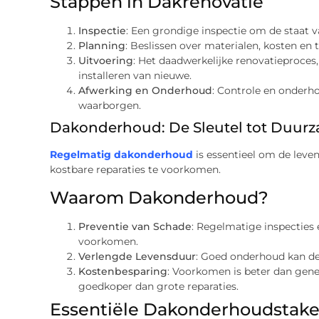
Stappen in Dakrenovatie
Inspectie
: Een grondige inspectie om de staat v
Planning
: Beslissen over materialen, kosten en t
Uitvoering
: Het daadwerkelijke renovatieproces,
installeren van nieuwe.
Afwerking en Onderhoud
: Controle en onderh
waarborgen.
Dakonderhoud: De Sleutel tot Duur
Regelmatig dakonderhoud
is essentieel om de leve
kostbare reparaties te voorkomen.
Waarom Dakonderhoud?
Preventie van Schade
: Regelmatige inspecties 
voorkomen.
Verlengde Levensduur
: Goed onderhoud kan de 
Kostenbesparing
: Voorkomen is beter dan gen
goedkoper dan grote reparaties.
Essentiële Dakonderhoudstak