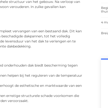
lgehele structuur van het gebouw. Na verloop van
ewoon verouderen. In zulke gevallen kan
Begi
thui
4 m
mpleet vervangen van een bestaand dak. Dit kan
Brei
an beschadigde dakpannen, tot het volledig
de levensduur van het dak te verlengen en te
iënte dakbedekking.
oed onderhouden dak biedt bescherming tegen
nen helpen bij het reguleren van de temperatuur
verhoogt de esthetische en marktwaarde van een
nnen ernstige structurele schade voorkomen die
rden veroorzaakt.