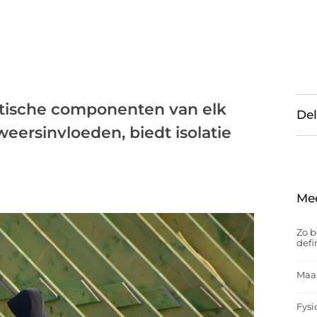
itische componenten van elk
Del
ersinvloeden, biedt isolatie
Me
Zo b
defi
Maak
Fysi