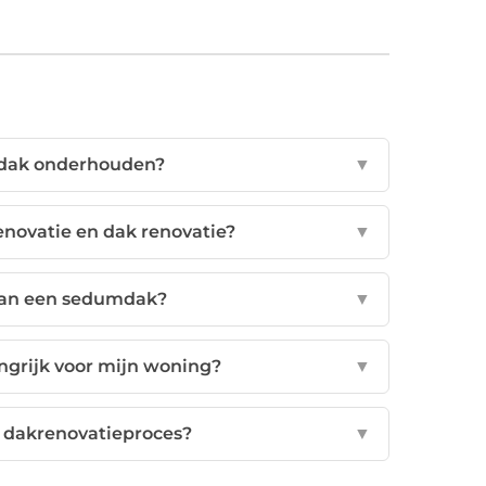
 dak onderhouden?
▼
enovatie en dak renovatie?
▼
 van een sedumdak?
▼
ngrijk voor mijn woning?
▼
t dakrenovatieproces?
▼